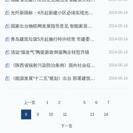
工
光纤新国标：4月起新建小区必须实现光纤
2014-05-14

入户
国家出台物联网发展指导意见 智能家居借
2014-05-14

势加速发展
青岛建筑垃圾5月起施行特许经营 市建委发
2014-05-14

布运输指导价
清远“煤改气”陶瓷新政倒逼陶企转型升级
2014-05-14

《陕西省辐射污染防治条例》面向社会征求
2014-05-14

意见
《能源发展“十二五”规划》出台 部署建筑节
2014-05-14

能
上一页
1
2
...
5
6
7
8
9
10
11
...
13
14
下一页