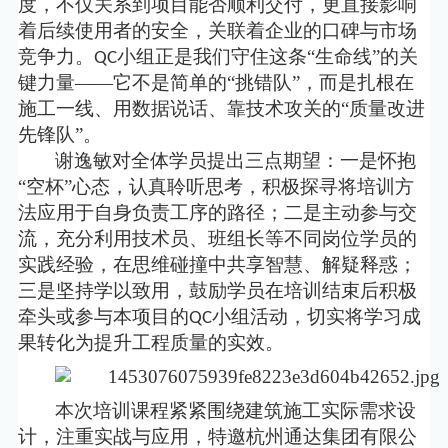
度，不仅关系到项目能否顺利交付，更直接影响
着后续使用者的安全，关联着企业的口碑与市场
竞争力。
小组正是我们守住这条“生命线”的关
QC
键力量——它不是简单的“挑错队”，而是扎根在
施工一线、用数据说话、靠技术攻关的“质量改进
先锋队”。
谢逸敏对全体学员提出三点期望：一是怀抱
“空杯”心态，认真聆听思考，积极探寻将培训方
法应用于自身负责工序的路径；二是主动参与交
流，充分利用技术员、班组长等不同岗位学员的
实践经验，在思维碰撞中共享智慧、解疑释惑；
三是坚持学以致用，鼓励学员在培训结束后积极
牵头或参与本项目的
小组活动，切实将学习成
QC
果转化为提升工程质量的实效。
本次培训课程
紧紧
围绕建筑施工实际需求设
计，注重实战与应用
，
特邀杭州通达集团有限公