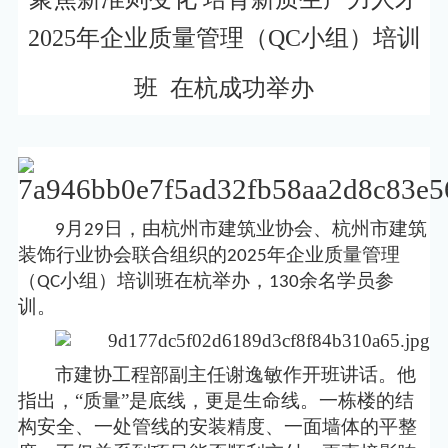
2025年企业质量管理（QC小组）培训
班 在杭成功举办
月
日，由杭州市建筑业协会
、杭州市建筑
9
29
装饰行业协会联合
组织的
年
企业质量管理
2025
（
小组）培训班在杭
举办
，
余名
学员参
QC
130
训
。
市建协工程部副主任谢逸敏
作开班讲话。
他
指出
，
“质量”是底线，更是生命线。一栋楼的结
构安全、一处管线的安装精度、一面墙体的平整